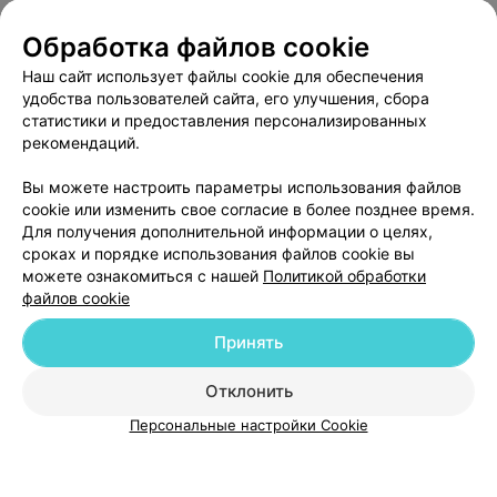
Медицинский маркетинг
Публичный договор
Цена по запросу
Обработка файлов cookie
Пользовательское соглашение
Способы оплаты
Наш сайт использует файлы cookie для обеспечения
Вакансии
Партнеры
Стрижка кончиков (свыше 50 см)
удобства пользователей сайта, его улучшения, сбора
Написать руководителю 103.by
статистики и предоставления персонализированных
Цена по запросу
Написать в поддержку
рекомендаций.
Персональные настройки cookie
Вы можете настроить параметры использования файлов
Стрижка челки с мытьем
Обработка персональных данных
cookie или изменить свое согласие в более позднее время.
Для получения дополнительной информации о целях,
Цена по запросу
сроках и порядке использования файлов cookie вы
можете ознакомиться с нашей
Политикой обработки
файлов cookie
Стрижка челки без мытья
Принять
Цена по запросу
© 2026 ООО «Артокс Лаб», УНП 191700409
| 220012, Республика Беларусь,
г. Минск, улица Толбухина, 2, пом. 16 | help@103.by
Отклонить
ВЫ ВЛАДЕЛЕЦ?
Служба поддержки
+375 291212755
Персональные настройки Cookie
Женская прическа